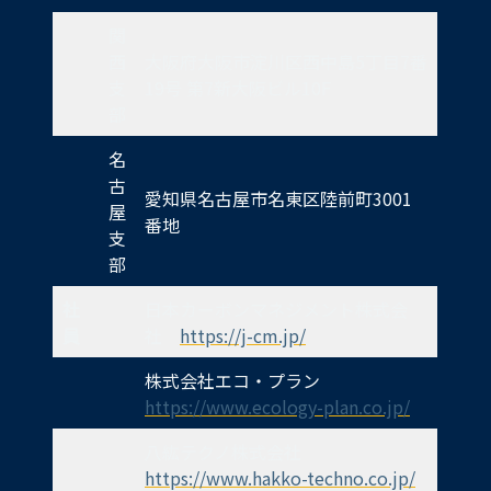
関
西
大阪府大阪市淀川区西中島5丁目7番
支
19号 第7新大阪ビル10F
部
名
古
愛知県名古屋市名東区陸前町3001
屋
番地
支
部
社
日本カーボンマネジメント株式会
員
社
https://j-cm.jp/
株式会社エコ・プラン
https://www.ecology-plan.co.jp/
八紘テクノ株式会社
https://www.hakko-techno.co.jp/