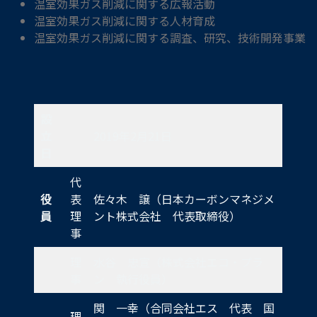
温室効果ガス削減に関する広報活動
温室効果ガス削減に関する人材育成
温室効果ガス削減に関する調査、研究、技術開発事業
設
立
2019年2月21日
日
代
役
表
佐々木 譲（日本カーボンマネジメ
員
理
ント株式会社 代表取締役）
事
理
水谷 忠宣（株式会社エコ・プラ
事
ン 執行役員）
関 一幸（合同会社エス 代表 国
理