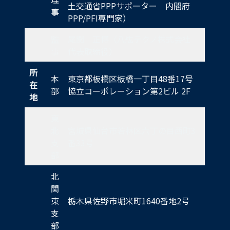
土交通省PPPサポーター 内閣府
事
PPP/PFI専門家）
監
尾関 正博（八紘テクノ株式会社
事
代表取締役）
所
本
東京都板橋区板橋一丁目48番17号
在
部
協立コーポレーション第2ビル 2F
地
東
北
宮城県仙台市若林区六丁の目西町3
支
番33号
部
北
関
東
栃木県佐野市堀米町1640番地2号
支
部