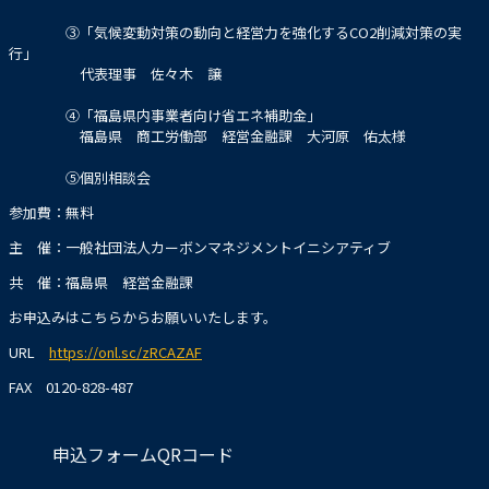
③「気候変動対策の動向と経営力を強化するCO2削減対策の実
行」
代表理事 佐々木 譲
④「福島県内事業者向け省エネ補助金」
福島県 商工労働部 経営金融課 大河原 佑太様
⑤個別相談会
参加費：無料
主 催：一般社団法人カーボンマネジメントイニシアティブ
共 催：福島県 経営金融課
お申込みはこちらからお願いいたします。
URL
https://onl.sc/zRCAZAF
FAX 0120-828-487
申込フォームQRコード