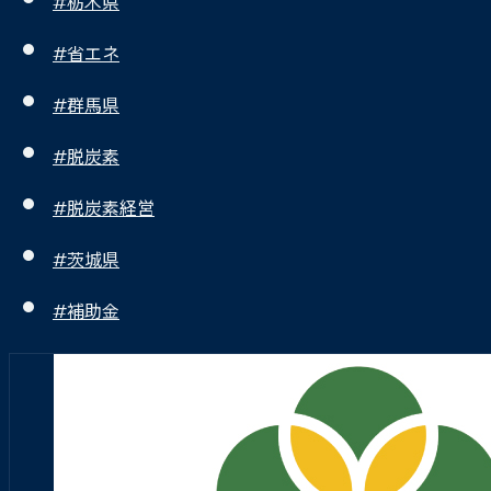
#栃木県
#省エネ
#群馬県
#脱炭素
#脱炭素経営
#茨城県
#補助金