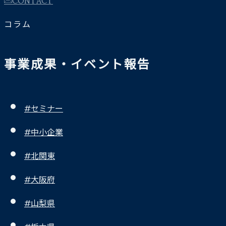
コラム
事業成果・イベント報告
#セミナー
#中小企業
#北関東
#大阪府
#山梨県